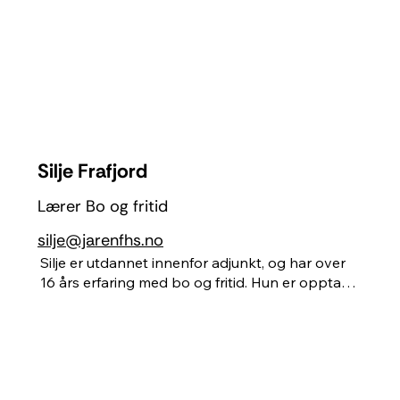
materialer og teknikker på vei mot sitt eget 
uttrykk. Det å se en elev gå fra en første idé, til 
et mer bevisst og selvstendig uttrykk, oppleves 
veldig meninsfullt for han.
Silje Frafjord
Lærer Bo og fritid
silje@jarenfhs.no
Silje er utdannet innenfor adjunkt, og har over 
16 års erfaring med bo og fritid. Hun er opptatt 
av inkludering, og å skape et inkluderende 
fellesskap på skolen. Hun har lang erfaring med 
yoga, og lærer gjerne bort. Hun elsker å være 
kreativ med matlaging på bålet, og friluftsliv, og 
å utfordre elevene kreativt med ulike 