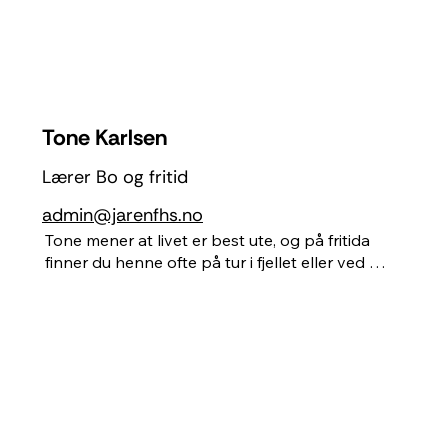
hobbyaktiviteter.
Tone Karlsen
Lærer Bo og fritid
admin@jarenfhs.no
Tone mener at livet er best ute, og på fritida 
finner du henne ofte på tur i fjellet eller ved 
sjøen. Hun elsker  å synge, danse og le, og har 
som regel en kaffekopp i hånda. Tone liker godt 
å sy og strikke, og utforsker gjerne dette 
sammen med deg. I tillegg liker hun alt som er 
hjemmelaget - fra såper og kremer, til farging av 
tøy. Hun er opptatt av å videreformidle gode  
verdier, bygge samhold og relasjoner, samt å 
være et ekte menneske i møte med andre.