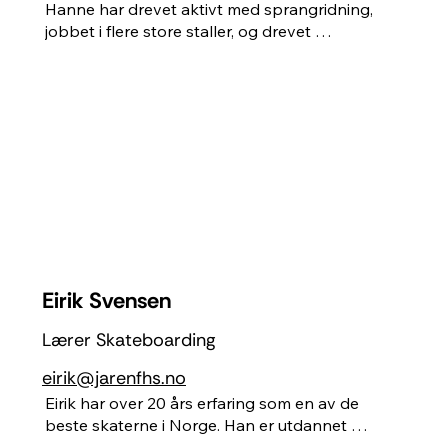
Hanne har drevet aktivt med sprangridning, 
jobbet i flere store staller, og drevet 
undervisning. Vokst opp på gård, og har jobbet 
flere år på dyreklinikk. Har god kunnskap innen 
dyrehelse og dyrevelferd, og har en 
varmblodshest, Latina, og stor fare for at du 
møter Mummi, hennes engelske setter i 
klasserommet.
Eirik Svensen
Lærer Skateboarding
eirik@jarenfhs.no
Eirik har over 20 års erfaring som en av de 
beste skaterne i Norge. Han er utdannet 
pedagog, og har reist over hele verden. 