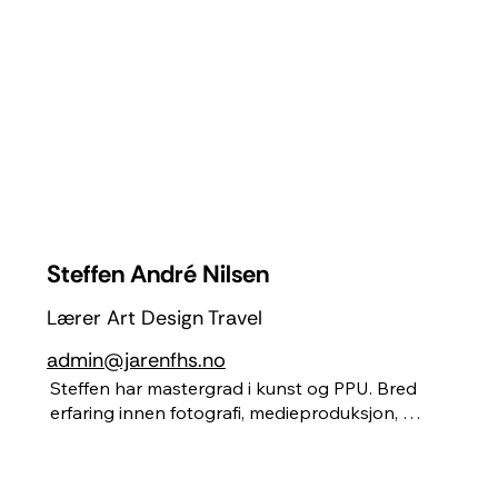
Tidligere norgesmester i skateboarding. Elsker å 
nyte øyeblikket ute sammen med andre, skape 
minner og gode opplevelser.
Steffen André Nilsen
Lærer Art Design Travel
admin@jarenfhs.no
Steffen har mastergrad i kunst og PPU. Bred 
erfaring innen fotografi, medieproduksjon, 
tegning og maling, skulptur, leire og installasjon. 
Han liker å jobbe både digitalt og praktisk, og 
ønsker å gi elevene rom til å utforske ideér, 