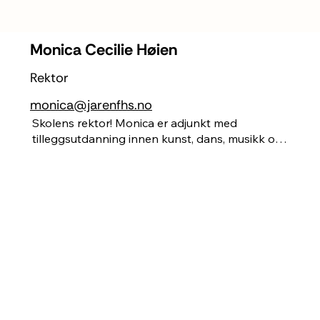
Monica Cecilie Høien
Rektor
monica@jarenfhs.no
Skolens rektor! Monica er adjunkt med 
tilleggsutdanning innen kunst, dans, musikk og 
psykisk helse. Søm av klær og redesign står 
hjertet nær, med 2.plass fra NRK 
Symesterskapet 2017, og utgivelse av egen 
redesignbok. Etter mange år i skolen har hun 
de siste ni årene arbeidet som konsulent for 
ungdom. Monica har i tillegg erfaring med 
autismegrupper og er føredragshaldar for 
Norges Tourettesforbund om Tourettes i skolen. 
Denne sprudlende og allsidige dama har drevet 
med show, revy og musikal, og du skal ikke se 
bort i fra at hun setter i gang noe gøy på 