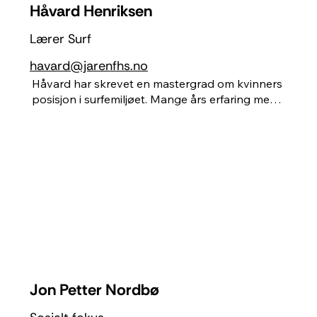
skolen!
Håvard Henriksen
Lærer Surf
havard@jarenfhs.no
Håvard har skrevet en mastergrad om kvinners 
posisjon i surfemiljøet. Mange års erfaring med 
surfing på Jæren. Mangler Antarktis for å 
krysse av å surfe på alle verdensdeler. Opptatt 
av et godt klassemiljø, og arbeider for at alle 
skal få personlig og faglig mestring.
Jon Petter Nordbø