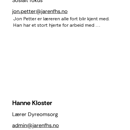
Sosialt fokus
jon.petter@jarenfhs.no
Jon Petter er læreren alle fort blir kjent med. 
Han har et stort hjerte for arbeid med 
mennesker, er en utrolig snill mann, og en god 
lytter. Han har en master i historiedidatikk, 
årsstudier i idrett, KRLE og PPU. Han er opptatt 
av trening, livsstil og lagbygging. Sykler en del 
på fritiden, og bruker tid på familie og venner. 
Nysgjerrig, og stadig på jakt etter læring og 
utvikling. Glad i den gode samtalen.
Hanne Kloster
Lærer Dyreomsorg
admin@jarenfhs.no