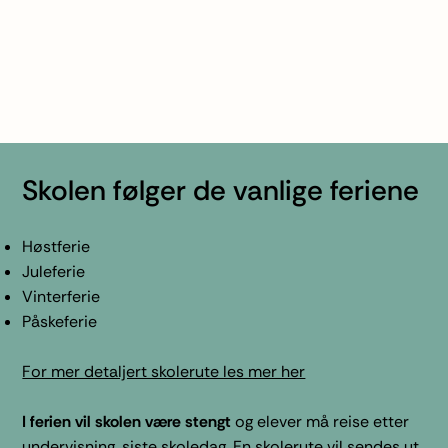
Skolen følger de vanlige feriene
Høstferie
Juleferie
Vinterferie
Påskeferie
For mer detaljert skolerute les mer her
I ferien vil skolen være stengt
og elever må reise etter
undervisning, siste skoledag. En skolerute vil sendes ut