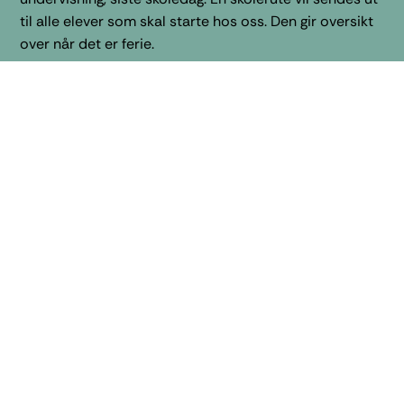
til alle elever som skal starte hos oss. Den gir oversikt
over når det er ferie.
Det er en langhelg i begynnelsen av skoleåret. Der kan
en reise hjem etter undervisning
(kl. 15.00)
på torsdag,
men en kan også bli igjen på skolen.
Familiehelgen
Vi inviterer foreldrene til familiehelg på skolen.
Det vil da være program på dagtid begge dager og på